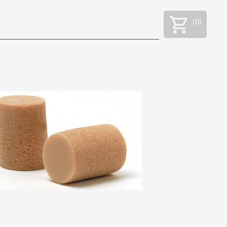
(
0
)