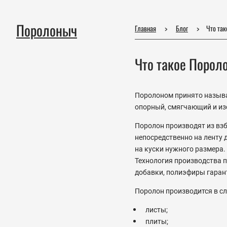
Поролоныч
Главная
Блог
Что та
Что такое Порол
Поролоном принято называ
опорный, смягчающий и из
Поролон производят из взб
непосредственно на ленту
на куски нужного размера.
Технология производства 
добавки, полиэфиры гаран
Поролон производится в с
листы;
плиты;