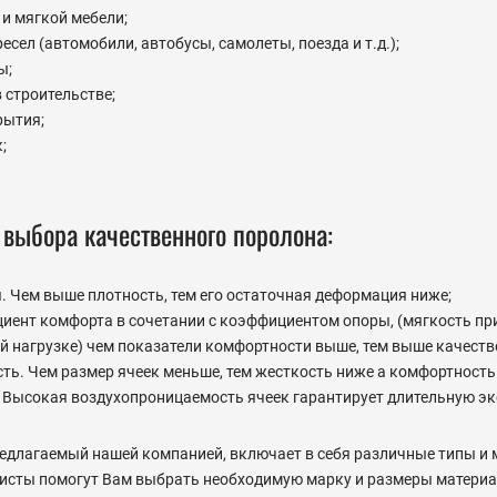
и мягкой мебели;
сел (автомобили, автобусы, самолеты, поезда и т.д.);
ы;
 строительстве;
рытия;
;
выбора качественного поролона:
 Чем выше плотность, тем его остаточная деформация ниже;
иент комфорта в сочетании с коэффициентом опоры, (мягкость пр
й нагрузке) чем показатели комфортности выше, тем выше качеств
сть. Чем размер ячеек меньше, тем жесткость ниже а комфортность
 Высокая воздухопроницаемость ячеек гарантирует длительную эк
едлагаемый нашей компанией, включает в себя различные типы и м
исты помогут Вам выбрать необходимую марку и размеры материа