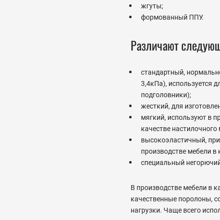
жгуты;
формованный ППУ.
Различают следующ
стандартный, нормально
3,4кПа), используется 
подголовники);
жесткий, для изготовле
мягкий, используют в п
качестве настилочного 
высокоэластичный, при 
производстве мебели в к
специальный негорючий
В производстве мебели в к
качественные поролоны, 
нагрузки. Чаще всего испо