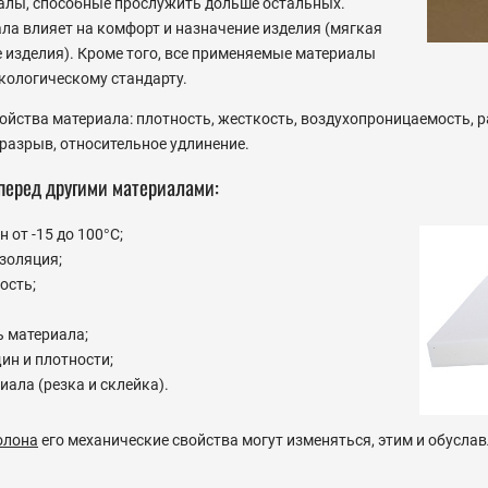
алы, способные прослужить дольше остальных.
ла влияет на комфорт и назначение изделия (мягкая
 изделия). Кроме того, все применяемые материалы
кологическому стандарту.
йства материала: плотность, жесткость, воздухопроницаемость, р
разрыв, относительное удлинение.
перед другими материалами:
 от -15 до 100°С;
золяция;
ость;
ь материала;
ин и плотности;
иала (резка и склейка).
олона
его механические свойства могут изменяться, этим и обусла