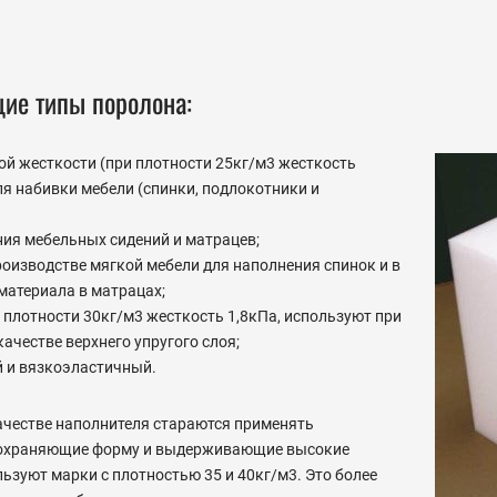
ие типы поролона:
й жесткости (при плотности 25кг/м3 жесткость
для набивки мебели (спинки, подлокотники и
ния мебельных сидений и матрацев;
роизводстве мягкой мебели для наполнения спинок и в
материала в матрацах;
плотности 30кг/м3 жесткость 1,8кПа, используют при
ачестве верхнего упругого слоя;
 и вязкоэластичный.
ачестве наполнителя стараются применять
сохраняющие форму и выдерживающие высокие
льзуют марки с плотностью 35 и 40кг/м3. Это более