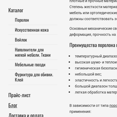
плотные и прочные матери
Степень жесткости материа
Каталог
мебель или ортопедические
должны соответствовать э
Поролон
Основные механические сво
Искусственная кожа
деформация, прочность на 
Войлок
Преимущества поролона 
Наполнители для
мягкой мебели. Ткани
температурный диапазон
высокая шумо- и теплои
Мебельные гвозди
гигиеническая безопасн
Фурнитура для обивки.
небольшой вес;
Клей
эластичность и легкост
большой диапазон толщ
легкая обработка матер
Прайс-лист
Блог
В зависимости от типа
пор
применения:
Доставка и оплата